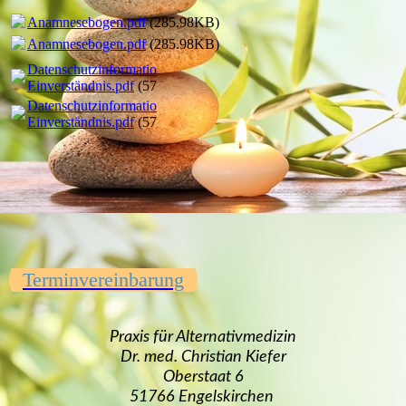
Anamnesebogen.pdf
(285.98KB)
Anamnesebogen.pdf
(285.98KB)
Datenschutzinformation und
Einverständnis.pdf
(57.82KB)
Datenschutzinformation und
Einverständnis.pdf
(57.82KB)
Terminvereinbarung
Praxis für Alternativmedizin
Dr. med. Christian Kiefer
Oberstaat 6
51766 Engelskirchen